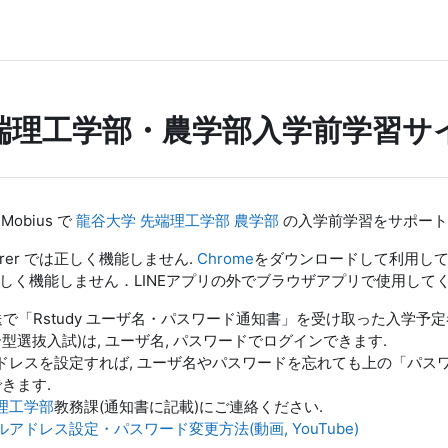
理工学部・農学部入学前学習サイト
と Mobius で
龍谷大学
先端理工学部
農学部
の入学前学習をサポート
xplorer では正しく機能しません.
Chrome
をダウンロードして利用してく
しく機能しません．LINEアプリの外でブラウザアプリで使用してく
郵送で「Rstudy ユーザ名・パスワード通知書」を受け取った入学予定
合型選抜入試)は, ユーザ名, パスワードでログインできます.
ドレスを設定すれば, ユーザ名やパスワードを忘れても上の「パス
きます.
理工学部
教務課(通知書に記載)にご連絡ください.
アドレス設定・パスワード変更方法(動画, YouTube)