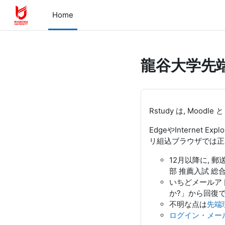
メインコンテンツへスキップする
Home
龍谷大学先端
Rstudy は, Moodle 
EdgeやInternet E
リ組込ブラウザでは正
12月以降に, 
部 推薦入試 総
いちどメールア
か?」から回復で
不明な点は
先端
ログイン・メール